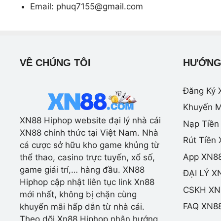
Email:
phuq7155@gmail.com
VỀ CHÚNG TÔI
HƯỚNG
Đăng Ký 
Khuyến M
XN88 Hiphop website đại lý nhà cái
Nạp Tiền
XN88 chính thức tại Việt Nam. Nhà
Rút Tiền
cá cược sở hữu kho game khủng từ
App XN8
thể thao, casino trực tuyến, xổ số,
game giải trí,… hàng đầu. XN88
ĐẠI LÝ X
Hiphop cập nhật liên tục link Xn88
CSKH XN
mới nhất, không bị chặn cùng
FAQ XN8
khuyến mãi hấp dẫn từ nhà cái.
Theo dõi Xn88 Hiphop nhận hướng