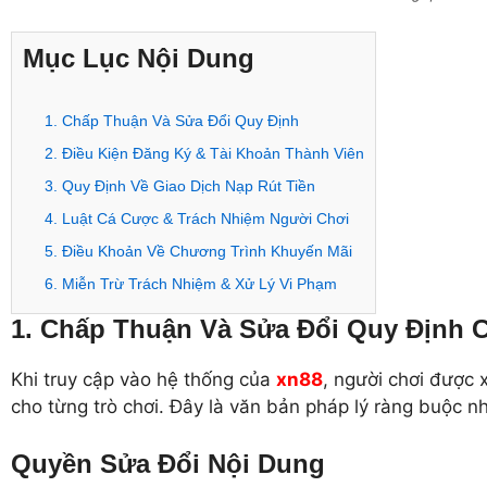
Mục Lục Nội Dung
1. Chấp Thuận Và Sửa Đổi Quy Định
2. Điều Kiện Đăng Ký & Tài Khoản Thành Viên
3. Quy Định Về Giao Dịch Nạp Rút Tiền
4. Luật Cá Cược & Trách Nhiệm Người Chơi
5. Điều Khoản Về Chương Trình Khuyến Mãi
6. Miễn Trừ Trách Nhiệm & Xử Lý Vi Phạm
1. Chấp Thuận Và Sửa Đổi Quy Định 
Khi truy cập vào hệ thống của
xn88
, người chơi được 
cho từng trò chơi. Đây là văn bản pháp lý ràng buộc n
Quyền Sửa Đổi Nội Dung