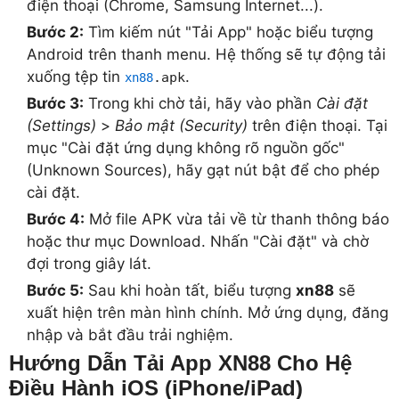
điện thoại (Chrome, Samsung Internet...).
Bước 2:
Tìm kiếm nút "Tải App" hoặc biểu tượng
Android trên thanh menu. Hệ thống sẽ tự động tải
xuống tệp tin
.
.apk
xn88
Bước 3:
Trong khi chờ tải, hãy vào phần
Cài đặt
(Settings)
>
Bảo mật (Security)
trên điện thoại. Tại
mục "Cài đặt ứng dụng không rõ nguồn gốc"
(Unknown Sources), hãy gạt nút bật để cho phép
cài đặt.
Bước 4:
Mở file APK vừa tải về từ thanh thông báo
hoặc thư mục Download. Nhấn "Cài đặt" và chờ
đợi trong giây lát.
Bước 5:
Sau khi hoàn tất, biểu tượng
xn88
sẽ
xuất hiện trên màn hình chính. Mở ứng dụng, đăng
nhập và bắt đầu trải nghiệm.
Hướng Dẫn Tải App XN88 Cho Hệ
Điều Hành iOS (iPhone/iPad)