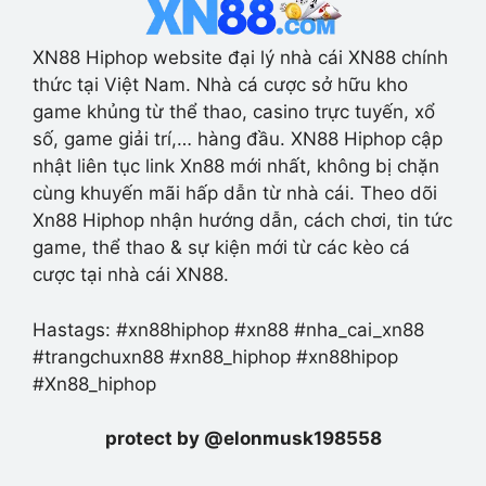
XN88 Hiphop website đại lý nhà cái XN88 chính
thức tại Việt Nam. Nhà cá cược sở hữu kho
game khủng từ thể thao, casino trực tuyến, xổ
số, game giải trí,… hàng đầu. XN88 Hiphop cập
nhật liên tục link Xn88 mới nhất, không bị chặn
cùng khuyến mãi hấp dẫn từ nhà cái. Theo dõi
Xn88 Hiphop nhận hướng dẫn, cách chơi, tin tức
game, thể thao & sự kiện mới từ các kèo cá
cược tại nhà cái XN88.
Hastags: #xn88hiphop #xn88 #nha_cai_xn88
#trangchuxn88 #xn88_hiphop #xn88hipop
#Xn88_hiphop
protect by @elonmusk198558