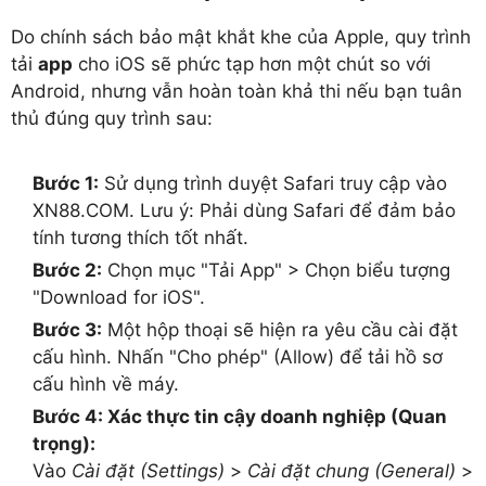
Do chính sách bảo mật khắt khe của Apple, quy trình
tải
app
cho iOS sẽ phức tạp hơn một chút so với
Android, nhưng vẫn hoàn toàn khả thi nếu bạn tuân
thủ đúng quy trình sau:
Bước 1:
Sử dụng trình duyệt Safari truy cập vào
XN88.COM. Lưu ý: Phải dùng Safari để đảm bảo
tính tương thích tốt nhất.
Bước 2:
Chọn mục "Tải App" > Chọn biểu tượng
"Download for iOS".
Bước 3:
Một hộp thoại sẽ hiện ra yêu cầu cài đặt
cấu hình. Nhấn "Cho phép" (Allow) để tải hồ sơ
cấu hình về máy.
Bước 4: Xác thực tin cậy doanh nghiệp (Quan
trọng):
Vào
Cài đặt (Settings)
>
Cài đặt chung (General)
>