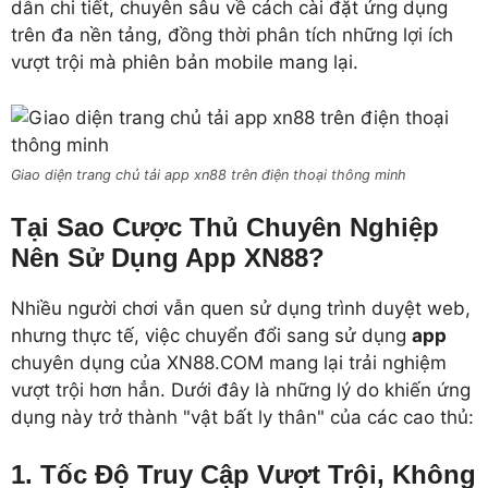
dẫn chi tiết, chuyên sâu về cách cài đặt ứng dụng
trên đa nền tảng, đồng thời phân tích những lợi ích
vượt trội mà phiên bản mobile mang lại.
Giao diện trang chủ tải app xn88 trên điện thoại thông minh
Tại Sao Cược Thủ Chuyên Nghiệp
Nên Sử Dụng App XN88?
Nhiều người chơi vẫn quen sử dụng trình duyệt web,
nhưng thực tế, việc chuyển đổi sang sử dụng
app
chuyên dụng của XN88.COM mang lại trải nghiệm
vượt trội hơn hẳn. Dưới đây là những lý do khiến ứng
dụng này trở thành "vật bất ly thân" của các cao thủ:
1. Tốc Độ Truy Cập Vượt Trội, Không