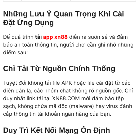
Những Lưu Ý Quan Trọng Khi Cài
Đặt Ứng Dụng
Để quá trình
tải
app xn88
diễn ra suôn sẻ và đảm
bảo an toàn thông tin, người chơi cần ghi nhớ những
điểm sau:
Chỉ Tải Từ Nguồn Chính Thống
Tuyệt đối không tải file APK hoặc file cài đặt từ các
diễn đàn lạ, các nhóm chat không rõ nguồn gốc. Chỉ
duy nhất link tải tại XN88.COM mới đảm bảo tệp
sạch, không chứa mã độc (malware) hay virus đánh
cắp thông tin tài khoản ngân hàng của bạn.
Duy Trì Kết Nối Mạng Ổn Định