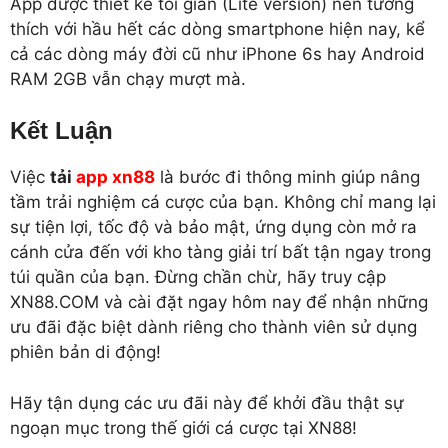
App được thiết kế tối giản (Lite version) nên tương
thích với hầu hết các dòng smartphone hiện nay, kể
cả các dòng máy đời cũ như iPhone 6s hay Android
RAM 2GB vẫn chạy mượt mà.
Kết Luận
Việc
tải
app xn88
là bước đi thông minh giúp nâng
tầm trải nghiệm cá cược của bạn. Không chỉ mang lại
sự tiện lợi, tốc độ và bảo mật, ứng dụng còn mở ra
cánh cửa đến với kho tàng giải trí bất tận ngay trong
túi quần của bạn. Đừng chần chừ, hãy truy cập
XN88.COM và cài đặt ngay hôm nay để nhận những
ưu đãi đặc biệt dành riêng cho thành viên sử dụng
phiên bản di động!
Hãy tận dụng các ưu đãi này để khởi đầu thật sự
ngoạn mục trong thế giới cá cược tại XN88!