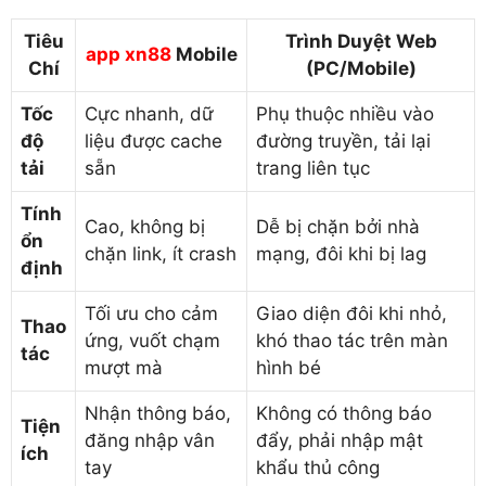
Tiêu
Trình Duyệt Web
app xn88
Mobile
Chí
(PC/Mobile)
Tốc
Cực nhanh, dữ
Phụ thuộc nhiều vào
độ
liệu được cache
đường truyền, tải lại
tải
sẵn
trang liên tục
Tính
Cao, không bị
Dễ bị chặn bởi nhà
ổn
chặn link, ít crash
mạng, đôi khi bị lag
định
Tối ưu cho cảm
Giao diện đôi khi nhỏ,
Thao
ứng, vuốt chạm
khó thao tác trên màn
tác
mượt mà
hình bé
Nhận thông báo,
Không có thông báo
Tiện
đăng nhập vân
đẩy, phải nhập mật
ích
tay
khẩu thủ công