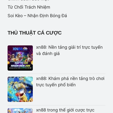
Từ Chối Trách Nhiệm
Soi Kèo – Nhận Định Bóng Đá
THỦ THUẬT CÁ CƯỢC
xn88: Nền tảng giải trí trực tuyến
và đánh giá
xn88: Khám phá nền tảng trò chơi
trực tuyến phổ biến
xn88 trong thế giới cược trực