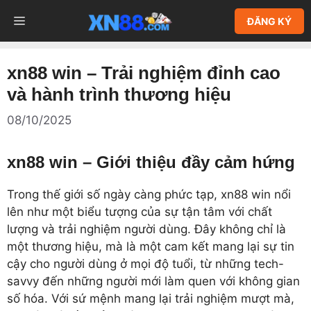
Chuyển
MENU
ĐĂNG KÝ
đến
nội
dung
xn88 win – Trải nghiệm đỉnh cao
và hành trình thương hiệu
08/10/2025
xn88 win – Giới thiệu đầy cảm hứng
Trong thế giới số ngày càng phức tạp, xn88 win nổi
lên như một biểu tượng của sự tận tâm với chất
lượng và trải nghiệm người dùng. Đây không chỉ là
một thương hiệu, mà là một cam kết mang lại sự tin
cậy cho người dùng ở mọi độ tuổi, từ những tech-
savvy đến những người mới làm quen với không gian
số hóa. Với sứ mệnh mang lại trải nghiệm mượt mà,