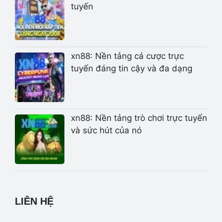
tuyến
xn88: Nền tảng cá cược trực
tuyến đáng tin cậy và đa dạng
xn88: Nền tảng trò chơi trực tuyến
và sức hút của nó
LIÊN HỆ