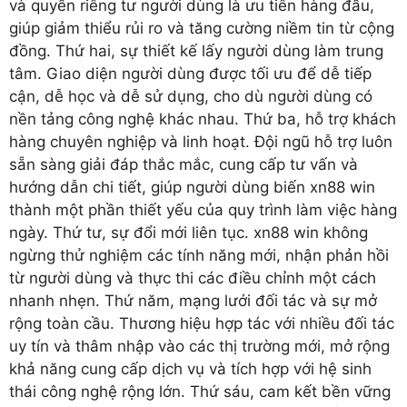
và quyền riêng tư người dùng là ưu tiên hàng đầu,
giúp giảm thiểu rủi ro và tăng cường niềm tin từ cộng
đồng. Thứ hai, sự thiết kế lấy người dùng làm trung
tâm. Giao diện người dùng được tối ưu để dễ tiếp
cận, dễ học và dễ sử dụng, cho dù người dùng có
nền tảng công nghệ khác nhau. Thứ ba, hỗ trợ khách
hàng chuyên nghiệp và linh hoạt. Đội ngũ hỗ trợ luôn
sẵn sàng giải đáp thắc mắc, cung cấp tư vấn và
hướng dẫn chi tiết, giúp người dùng biến xn88 win
thành một phần thiết yếu của quy trình làm việc hàng
ngày. Thứ tư, sự đổi mới liên tục. xn88 win không
ngừng thử nghiệm các tính năng mới, nhận phản hồi
từ người dùng và thực thi các điều chỉnh một cách
nhanh nhẹn. Thứ năm, mạng lưới đối tác và sự mở
rộng toàn cầu. Thương hiệu hợp tác với nhiều đối tác
uy tín và thâm nhập vào các thị trường mới, mở rộng
khả năng cung cấp dịch vụ và tích hợp với hệ sinh
thái công nghệ rộng lớn. Thứ sáu, cam kết bền vững