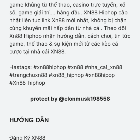
game khủng từ thể thao, casino trực tuyến, xổ
số, game giải trí,… hàng đầu. XN88 Hiphop cập
nhật liên tục link Xn88 mới nhất, không bị chặn
cùng khuyến mãi hấp dẫn từ nhà cái. Theo dõi
Xn88 Hiphop nhận hướng dẫn, cách chơi, tin tức
game, thể thao & sự kiện mới từ các kèo cá
cược tại nhà cái XN88.
Hastags: #xn88hiphop #xn88 #nha_cai_xn88
#trangchuxn88 #xn88_hiphop #xn88hipop
#Xn88_hiphop
protect by @elonmusk198558
HƯỚNG DẪN
Đăng Ký XN88