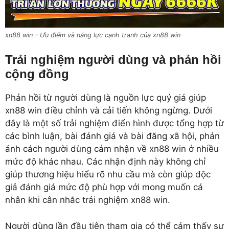
xn88 win – Ưu điểm và năng lực cạnh tranh của xn88 win
Trải nghiệm người dùng và phản hồi
cộng đồng
Phản hồi từ người dùng là nguồn lực quý giá giúp
xn88 win điều chỉnh và cải tiến không ngừng. Dưới
đây là một số trải nghiệm điển hình được tổng hợp từ
các bình luận, bài đánh giá và bài đăng xã hội, phản
ánh cách người dùng cảm nhận về xn88 win ở nhiều
mức độ khác nhau. Các nhận định này không chỉ
giúp thương hiệu hiểu rõ nhu cầu mà còn giúp độc
giả đánh giá mức độ phù hợp với mong muốn cá
nhân khi cân nhắc trải nghiệm xn88 win.
Người dùng lần đầu tiên tham gia có thể cảm thấy sự