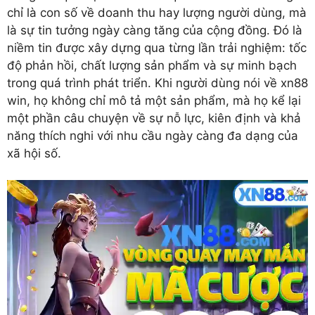
chỉ là con số về doanh thu hay lượng người dùng, mà
là sự tin tưởng ngày càng tăng của cộng đồng. Đó là
niềm tin được xây dựng qua từng lần trải nghiệm: tốc
độ phản hồi, chất lượng sản phẩm và sự minh bạch
trong quá trình phát triển. Khi người dùng nói về xn88
win, họ không chỉ mô tả một sản phẩm, mà họ kể lại
một phần câu chuyện về sự nỗ lực, kiên định và khả
năng thích nghi với nhu cầu ngày càng đa dạng của
xã hội số.