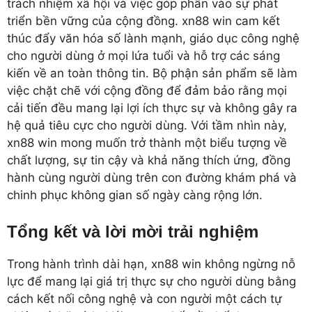
trách nhiệm xã hội và việc góp phần vào sự phát
triển bền vững của cộng đồng. xn88 win cam kết
thúc đẩy văn hóa số lành mạnh, giáo dục công nghệ
cho người dùng ở mọi lứa tuổi và hỗ trợ các sáng
kiến về an toàn thông tin. Bộ phận sản phẩm sẽ làm
việc chặt chẽ với cộng đồng để đảm bảo rằng mọi
cải tiến đều mang lại lợi ích thực sự và không gây ra
hệ quả tiêu cực cho người dùng. Với tầm nhìn này,
xn88 win mong muốn trở thành một biểu tượng về
chất lượng, sự tin cậy và khả năng thích ứng, đồng
hành cùng người dùng trên con đường khám phá và
chinh phục không gian số ngày càng rộng lớn.
Tổng kết và lời mời trải nghiệm
Trong hành trình dài hạn, xn88 win không ngừng nỗ
lực để mang lại giá trị thực sự cho người dùng bằng
cách kết nối công nghệ và con người một cách tự