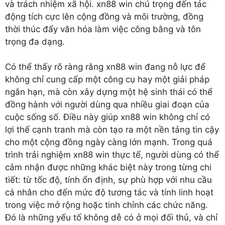
và trách nhiệm xã hội. xn88 win chú trọng đến tác
động tích cực lên cộng đồng và môi trường, đồng
thời thúc đẩy văn hóa làm việc công bằng và tôn
trọng đa dạng.
Có thể thấy rõ ràng rằng xn88 win đang nỗ lực để
không chỉ cung cấp một công cụ hay một giải pháp
ngắn hạn, mà còn xây dựng một hệ sinh thái có thể
đồng hành với người dùng qua nhiều giai đoạn của
cuộc sống số. Điều này giúp xn88 win không chỉ có
lợi thế cạnh tranh mà còn tạo ra một nền tảng tin cậy
cho một cộng đồng ngày càng lớn mạnh. Trong quá
trình trải nghiệm xn88 win thực tế, người dùng có thể
cảm nhận được những khác biệt này trong từng chi
tiết: từ tốc độ, tính ổn định, sự phù hợp với nhu cầu
cá nhân cho đến mức độ tương tác và tính linh hoạt
trong việc mở rộng hoặc tinh chỉnh các chức năng.
Đó là những yếu tố không dễ có ở mọi đối thủ, và chỉ