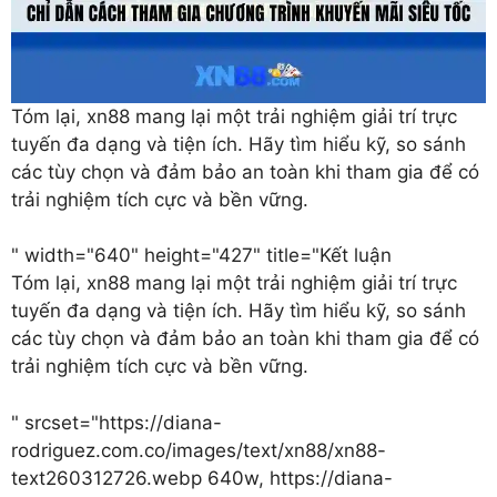
Tóm lại, xn88 mang lại một trải nghiệm giải trí trực
tuyến đa dạng và tiện ích. Hãy tìm hiểu kỹ, so sánh
các tùy chọn và đảm bảo an toàn khi tham gia để có
trải nghiệm tích cực và bền vững.
" width="640" height="427" title="Kết luận
Tóm lại, xn88 mang lại một trải nghiệm giải trí trực
tuyến đa dạng và tiện ích. Hãy tìm hiểu kỹ, so sánh
các tùy chọn và đảm bảo an toàn khi tham gia để có
trải nghiệm tích cực và bền vững.
" srcset="https://diana-
rodriguez.com.co/images/text/xn88/xn88-
text260312726.webp 640w, https://diana-