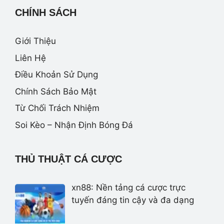
CHÍNH SÁCH
Giới Thiệu
Liên Hệ
Điều Khoản Sử Dụng
Chính Sách Bảo Mật
Từ Chối Trách Nhiệm
Soi Kèo – Nhận Định Bóng Đá
THỦ THUẬT CÁ CƯỢC
xn88: Nền tảng cá cược trực
tuyến đáng tin cậy và đa dạng