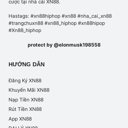
cược tại nhà cái XN88.
Hastags: #xn88hiphop #xn88 #nha_cai_xn88
#trangchuxn88 #xn88_hiphop #xn88hipop
#Xn88_hiphop
protect by @elonmusk198558
HƯỚNG DẪN
Đăng Ký XN88
Khuyến Mãi XN88
Nạp Tiền XN88
Rút Tiền XN88
App XN88