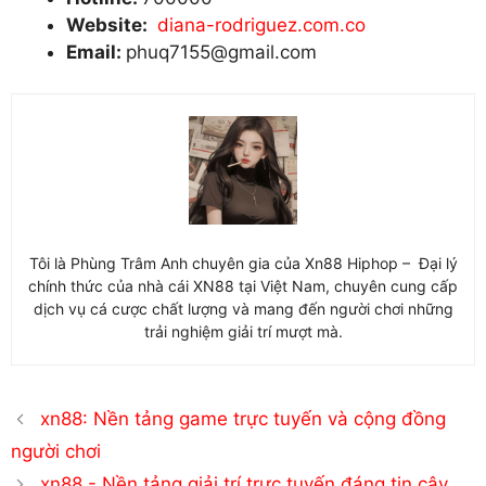
Website:
diana-rodriguez.com.co
Email:
phuq7155@gmail.com
Tôi là Phùng Trâm Anh chuyên gia của Xn88 Hiphop – Đại lý
chính thức của nhà cái XN88 tại Việt Nam, chuyên cung cấp
dịch vụ cá cược chất lượng và mang đến người chơi những
trải nghiệm giải trí mượt mà.
xn88: Nền tảng game trực tuyến và cộng đồng
người chơi
xn88 - Nền tảng giải trí trực tuyến đáng tin cậy