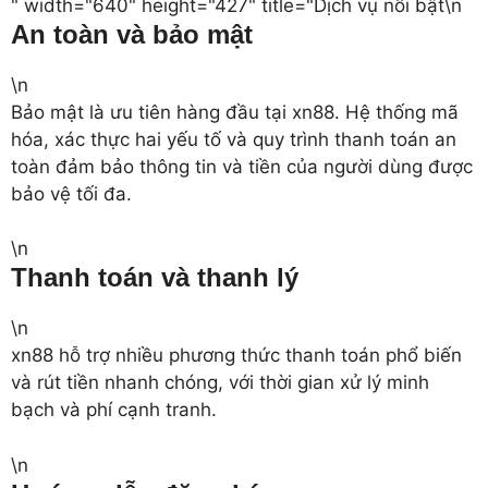
" width="640" height="427" title="Dịch vụ nổi bật\n
An toàn và bảo mật
\n
Bảo mật là ưu tiên hàng đầu tại xn88. Hệ thống mã
hóa, xác thực hai yếu tố và quy trình thanh toán an
toàn đảm bảo thông tin và tiền của người dùng được
bảo vệ tối đa.
\n
Thanh toán và thanh lý
\n
xn88 hỗ trợ nhiều phương thức thanh toán phổ biến
và rút tiền nhanh chóng, với thời gian xử lý minh
bạch và phí cạnh tranh.
\n