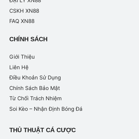
ĐẠI LÝ XN88
CSKH XN88
FAQ XN88
CHÍNH SÁCH
Giới Thiệu
Liên Hệ
Điều Khoản Sử Dụng
Chính Sách Bảo Mật
Từ Chối Trách Nhiệm
Soi Kèo – Nhận Định Bóng Đá
THỦ THUẬT CÁ CƯỢC