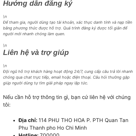
Hướng dẫn đăng ký
\n
Để tham gia, người dùng tạo tài khoản, xác thực danh tính và nạp tiền
bằng phương thức được hỗ trợ. Quá trình đăng ký được tối giản để
người mới nhanh chóng làm quen.
\n
Liên hệ và trợ giúp
\n
Đội ngũ hỗ trợ khách hàng hoạt động 24/7, cung cấp câu trả lời nhanh
chóng qua chat trực tiếp, email hoặc điện thoại. Câu hỏi thường gặp
giúp người dùng tự tìm giải pháp ngay lập tức.
Nếu cần hỗ trợ thông tin gì, bạn cứ liên hệ với chúng
tôi:
Địa chỉ:
114 PHU THO HOA P. PTH Quan Tan
Phu Thanh pho Ho Chi Minh
Hotline:
700000