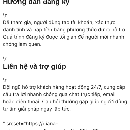
Hướng dẫn đăng ký
\n
Để tham gia, người dùng tạo tài khoản, xác thực
danh tính và nạp tiền bằng phương thức được hỗ trợ.
Quá trình đăng ký được tối giản để người mới nhanh
chóng làm quen.
\n
Liên hệ và trợ giúp
\n
Đội ngũ hỗ trợ khách hàng hoạt động 24/7, cung cấp
câu trả lời nhanh chóng qua chat trực tiếp, email
hoặc điện thoại. Câu hỏi thường gặp giúp người dùng
tự tìm giải pháp ngay lập tức.
" srcset="https://diana-