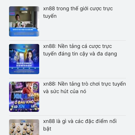
xn88 trong thế giới cược trực
tuyến
xn88: Nền tảng cá cược trực
tuyến đáng tin cậy và đa dạng
xn88: Nền tảng trò chơi trực tuyến
và sức hút của nó
xn88 là gì và các đặc điểm nổi
bật