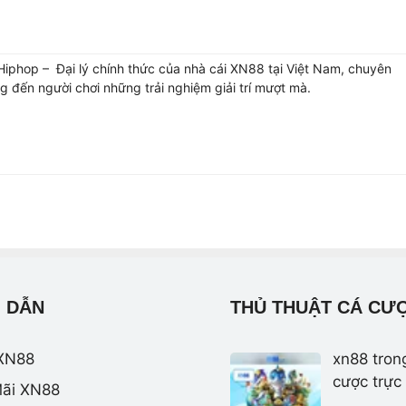
iphop – Đại lý chính thức của nhà cái XN88 tại Việt Nam, chuyên
 đến người chơi những trải nghiệm giải trí mượt mà.
 DẪN
THỦ THUẬT CÁ CƯ
XN88
xn88 trong
cược trực
ãi XN88