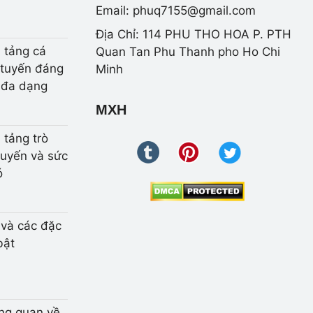
Email:
phuq7155@gmail.com
Địa Chỉ: 114 PHU THO HOA P. PTH
 tảng cá
Quan Tan Phu Thanh pho Ho Chi
 tuyến đáng
Minh
à đa dạng
MXH
 tảng trò
tuyến và sức
ó
 và các đặc
bật
ng quan về