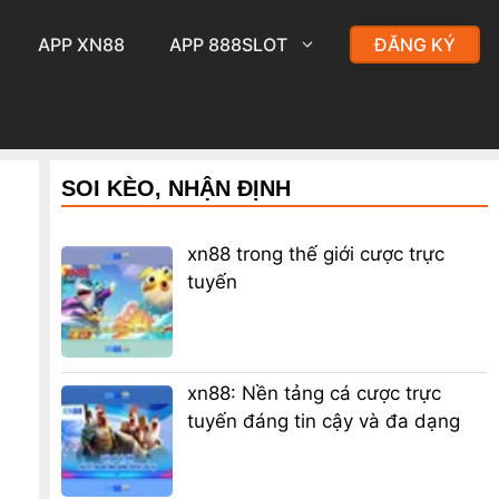
APP XN88
APP 888SLOT
ĐĂNG KÝ
SOI KÈO, NHẬN ĐỊNH
xn88 trong thế giới cược trực
tuyến
xn88: Nền tảng cá cược trực
tuyến đáng tin cậy và đa dạng