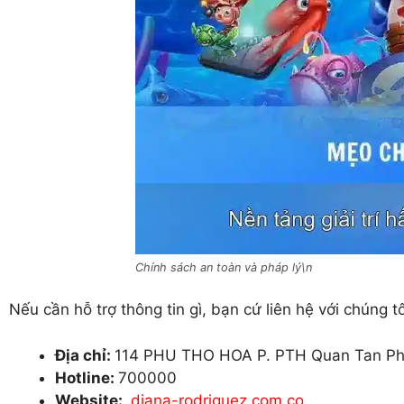
Chính sách an toàn và pháp lý\n
Nếu cần hỗ trợ thông tin gì, bạn cứ liên hệ với chúng t
Địa chỉ:
114 PHU THO HOA P. PTH Quan Tan Ph
Hotline:
700000
Website:
diana-rodriguez.com.co