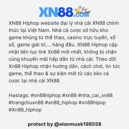
XN88 Hiphop website đại lý nhà cái XN88 chính
thức tại Việt Nam. Nhà cá cược sở hữu kho
game khủng từ thể thao, casino trực tuyến, xổ
số, game giải trí,… hàng đầu. XN88 Hiphop cập
nhật liên tục link Xn88 mới nhất, không bị chặn
cùng khuyến mãi hấp dẫn từ nhà cái. Theo dõi
Xn88 Hiphop nhận hướng dẫn, cách chơi, tin tức
game, thể thao & sự kiện mới từ các kèo cá
cược tại nhà cái XN88.
Hastags: #xn88hiphop #xn88 #nha_cai_xn88
#trangchuxn88 #xn88_hiphop #xn88hipop
#Xn88_hiphop
protect by @elonmusk198558