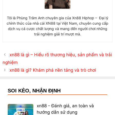
Tôi là Phùng Trâm Anh chuyên gia của Xn88 Hiphop – Đại lý
chính thức của nhà cái XN88 tại Việt Nam, chuyên cung cấp
dịch vụ cá cược chất lượng và mang đến người chơi những
trải nghiệm giải trí mượt mà.
xn88 là gì – Hiểu rõ thương hiệu, sản phẩm và trải
nghiệm
xn88 là gì? Khám phá nền tảng và trò chơi
SOI KÈO, NHẬN ĐỊNH
xn88 - Đánh giá, an toàn và
hướng dẫn sử dụng