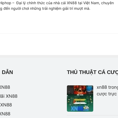
iphop – Đại lý chính thức của nhà cái XN88 tại Việt Nam, chuyên
 đến người chơi những trải nghiệm giải trí mượt mà.
 DẪN
THỦ THUẬT CÁ CƯ
XN88
xn88 trong
cược trực
ãi XN88
 XN88
 XN88