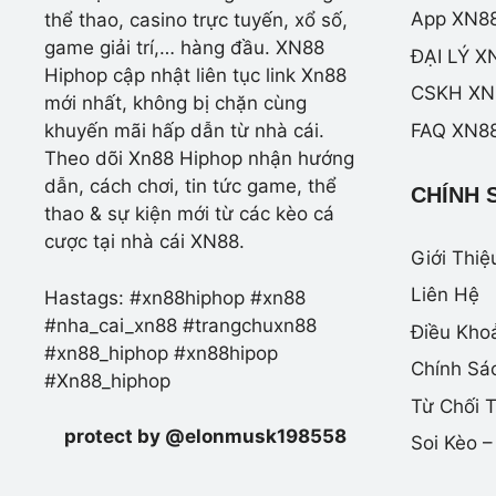
App XN8
thể thao, casino trực tuyến, xổ số,
game giải trí,… hàng đầu. XN88
ĐẠI LÝ X
Hiphop cập nhật liên tục link Xn88
CSKH XN
mới nhất, không bị chặn cùng
FAQ XN8
khuyến mãi hấp dẫn từ nhà cái.
Theo dõi Xn88 Hiphop nhận hướng
dẫn, cách chơi, tin tức game, thể
CHÍNH 
thao & sự kiện mới từ các kèo cá
cược tại nhà cái XN88.
Giới Thiệ
Liên Hệ
Hastags: #xn88hiphop #xn88
#nha_cai_xn88 #trangchuxn88
Điều Kho
#xn88_hiphop #xn88hipop
Chính Sá
#Xn88_hiphop
Từ Chối 
protect by @elonmusk198558
Soi Kèo 