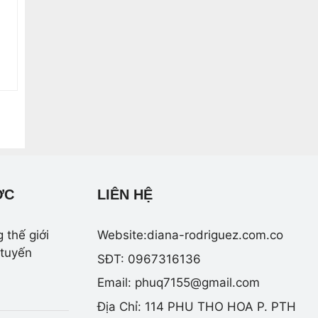
ỢC
LIÊN HỆ
 thế giới
Website:diana-rodriguez.com.co
 tuyến
SĐT: 0967316136
Email:
phuq7155@gmail.com
Địa Chỉ: 114 PHU THO HOA P. PTH