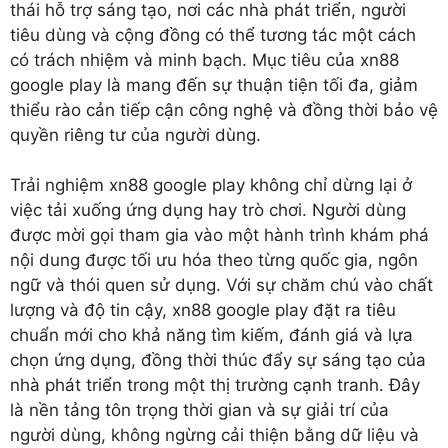
thái hỗ trợ sáng tạo, nơi các nhà phát triển, người
tiêu dùng và cộng đồng có thể tương tác một cách
có trách nhiệm và minh bạch. Mục tiêu của xn88
google play là mang đến sự thuận tiện tối đa, giảm
thiểu rào cản tiếp cận công nghệ và đồng thời bảo vệ
quyền riêng tư của người dùng.
Trải nghiệm xn88 google play không chỉ dừng lại ở
việc tải xuống ứng dụng hay trò chơi. Người dùng
được mời gọi tham gia vào một hành trình khám phá
nội dung được tối ưu hóa theo từng quốc gia, ngôn
ngữ và thói quen sử dụng. Với sự chăm chú vào chất
lượng và độ tin cậy, xn88 google play đặt ra tiêu
chuẩn mới cho khả năng tìm kiếm, đánh giá và lựa
chọn ứng dụng, đồng thời thúc đẩy sự sáng tạo của
nhà phát triển trong một thị trường cạnh tranh. Đây
là nền tảng tôn trọng thời gian và sự giải trí của
người dùng, không ngừng cải thiện bằng dữ liệu và