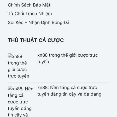
Chính Sách Bảo Mật
Từ Chối Trách Nhiệm
Soi Kèo – Nhận Định Bóng Đá
THỦ THUẬT CÁ CƯỢC
xn88 trong thế giới cược trực
tuyến
xn88: Nền tảng cá cược trực
tuyến đáng tin cậy và đa dạng