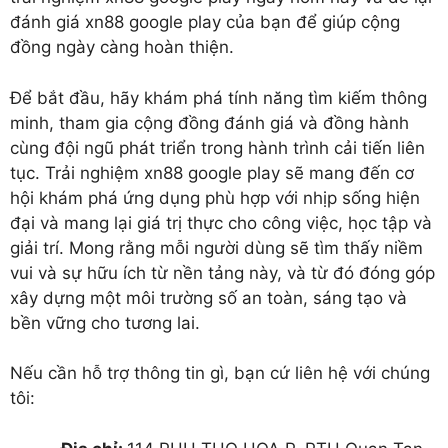
đánh giá xn88 google play của bạn để giúp cộng
đồng ngày càng hoàn thiện.
Để bắt đầu, hãy khám phá tính năng tìm kiếm thông
minh, tham gia cộng đồng đánh giá và đồng hành
cùng đội ngũ phát triển trong hành trình cải tiến liên
tục. Trải nghiệm xn88 google play sẽ mang đến cơ
hội khám phá ứng dụng phù hợp với nhịp sống hiện
đại và mang lại giá trị thực cho công việc, học tập và
giải trí. Mong rằng mỗi người dùng sẽ tìm thấy niềm
vui và sự hữu ích từ nền tảng này, và từ đó đóng góp
xây dựng một môi trường số an toàn, sáng tạo và
bền vững cho tương lai.
Nếu cần hỗ trợ thông tin gì, bạn cứ liên hệ với chúng
tôi: