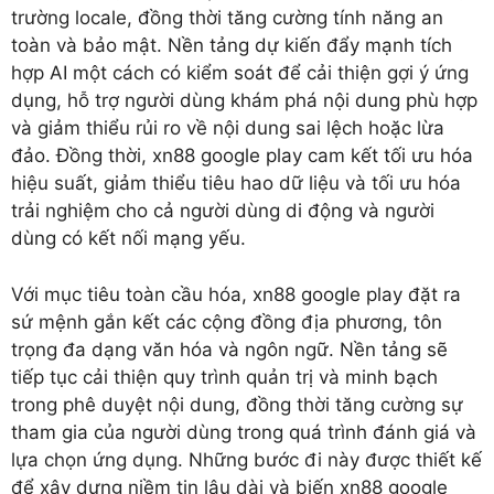
trường locale, đồng thời tăng cường tính năng an
toàn và bảo mật. Nền tảng dự kiến đẩy mạnh tích
hợp AI một cách có kiểm soát để cải thiện gợi ý ứng
dụng, hỗ trợ người dùng khám phá nội dung phù hợp
và giảm thiểu rủi ro về nội dung sai lệch hoặc lừa
đảo. Đồng thời, xn88 google play cam kết tối ưu hóa
hiệu suất, giảm thiểu tiêu hao dữ liệu và tối ưu hóa
trải nghiệm cho cả người dùng di động và người
dùng có kết nối mạng yếu.
Với mục tiêu toàn cầu hóa, xn88 google play đặt ra
sứ mệnh gắn kết các cộng đồng địa phương, tôn
trọng đa dạng văn hóa và ngôn ngữ. Nền tảng sẽ
tiếp tục cải thiện quy trình quản trị và minh bạch
trong phê duyệt nội dung, đồng thời tăng cường sự
tham gia của người dùng trong quá trình đánh giá và
lựa chọn ứng dụng. Những bước đi này được thiết kế
để xây dựng niềm tin lâu dài và biến xn88 google