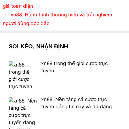
giá toàn diện
xn88. Hành trình thương hiệu và trải nghiệm
người dùng độc đáo
SOI KÈO, NHẬN ĐỊNH
xn88 trong thế giới cược trực
tuyến
xn88: Nền tảng cá cược trực
tuyến đáng tin cậy và đa dạng