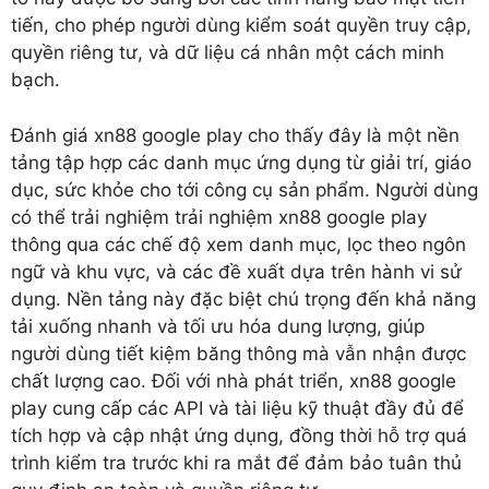
tiến, cho phép người dùng kiểm soát quyền truy cập,
quyền riêng tư, và dữ liệu cá nhân một cách minh
bạch.
Đánh giá xn88 google play cho thấy đây là một nền
tảng tập hợp các danh mục ứng dụng từ giải trí, giáo
dục, sức khỏe cho tới công cụ sản phẩm. Người dùng
có thể trải nghiệm trải nghiệm xn88 google play
thông qua các chế độ xem danh mục, lọc theo ngôn
ngữ và khu vực, và các đề xuất dựa trên hành vi sử
dụng. Nền tảng này đặc biệt chú trọng đến khả năng
tải xuống nhanh và tối ưu hóa dung lượng, giúp
người dùng tiết kiệm băng thông mà vẫn nhận được
chất lượng cao. Đối với nhà phát triển, xn88 google
play cung cấp các API và tài liệu kỹ thuật đầy đủ để
tích hợp và cập nhật ứng dụng, đồng thời hỗ trợ quá
trình kiểm tra trước khi ra mắt để đảm bảo tuân thủ