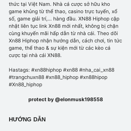
thức tại Việt Nam. Nhà cá cược sở hữu kho
game khủng từ thể thao, casino trực tuyến, xổ
số, game giải trí,… hàng đầu. XN88 Hiphop cập
nhật liên tục link Xn88 mới nhất, không bị chặn
cùng khuyến mãi hấp dẫn từ nhà cái. Theo dõi
Xn88 Hiphop nhận hướng dẫn, cách chơi, tin tức
game, thể thao & sự kiện mới từ các kèo cá
cược tại nhà cái XN88.
Hastags: #xn88hiphop #xn88 #nha_cai_xn88
#trangchuxn88 #xn88_hiphop #xn88hipop
#Xn88_hiphop
protect by @elonmusk198558
HƯỚNG DẪN