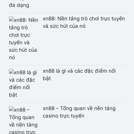
xn88: Nền tảng trò chơi trực tuyến
và sức hút của nó
xn88 là gì và các đặc điểm nổi
bật
xn88 – Tổng quan về nền tảng
casino trực tuyến