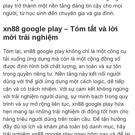
play trở thành một nền tảng đáng tin cậy cho mọi
người, từ học sinh đến chuyên gia và gia đình.
xn88 google play – Tóm tắt và lời
mời trải nghiệm
Tóm lại, xn88 google play không chỉ là một công cụ
tải xuống ứng dụng mà còn là một cộng đồng số
được định hình bởi chất lượng, an toàn và sự tôn
trọng quyền riêng tư. Nền tảng này kết nối người
dùng với thế giới ứng dụng một cách logic, dễ tiếp
cận và có trách nhiệm. Với sự cam kết không ngừng
với trải nghiệm người dùng, sự minh bạch trong quy
trình và sự mở rộng liên tục, xn88 google play hứa
hẹn mang lại những trải nghiệm di động tốt hơn cho
hàng triệu người dùng trên toàn cầu. Để tận hưởng
đầy đủ lợi ích và khám phá toàn bộ danh mục, hãy
trải nghiệm xn88 google play ngay hôm nay và để lại