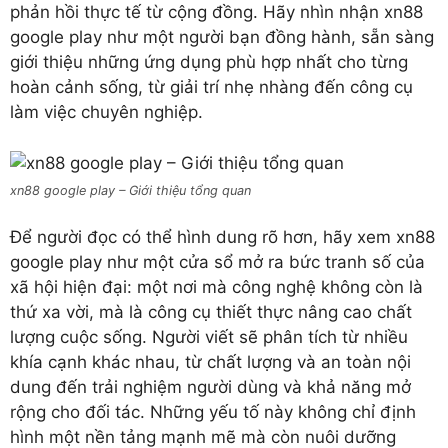
phản hồi thực tế từ cộng đồng. Hãy nhìn nhận xn88
google play như một người bạn đồng hành, sẵn sàng
giới thiệu những ứng dụng phù hợp nhất cho từng
hoàn cảnh sống, từ giải trí nhẹ nhàng đến công cụ
làm việc chuyên nghiệp.
xn88 google play – Giới thiệu tổng quan
Để người đọc có thể hình dung rõ hơn, hãy xem xn88
google play như một cửa sổ mở ra bức tranh số của
xã hội hiện đại: một nơi mà công nghệ không còn là
thứ xa vời, mà là công cụ thiết thực nâng cao chất
lượng cuộc sống. Người viết sẽ phân tích từ nhiều
khía cạnh khác nhau, từ chất lượng và an toàn nội
dung đến trải nghiệm người dùng và khả năng mở
rộng cho đối tác. Những yếu tố này không chỉ định
hình một nền tảng mạnh mẽ mà còn nuôi dưỡng