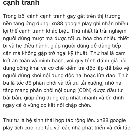
cạnh tranh
Trong bối cảnh cạnh tranh gay gắt trên thị trường
nền tảng ứng dụng, xn88 google play ghi nhận nhiều
lợi thế cạnh tranh khác biệt. Thứ nhất là trải nghiệm
người dùng mượt mà được tối ưu hóa cho nhiều thiết
bị và hệ điều hành, giúp người dùng dễ dàng tiếp
cận mà không gặp trở ngại kỹ thuật. Thứ hai là cam
kết an toàn và minh bạch, với quy trình đánh giá nội
dung công khai và cơ chế kiểm tra độc lập để bảo vệ
người dùng khỏi nội dung độc hại hoặc lừa đảo. Thứ
ba là tốc độ phân phối và tối ưu tải xuống, nhờ hạ
tầng mạng phân phối nội dung (CDN) được đầu tư
bài bản, giúp ứng dụng cập nhật nhanh và ổn định
ngay cả ở vùng có kết nối chập chờn.
Thứ tư là hệ sinh thái hợp tác rộng lớn. xn88 google
play tích cực hợp tác với các nhà phát triển và đối tác