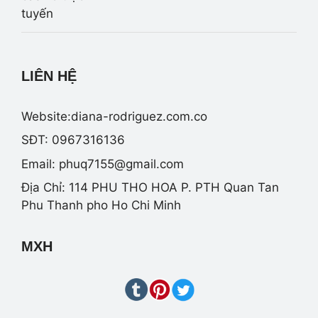
LIÊN HỆ
Website:diana-rodriguez.com.co
SĐT: 0967316136
Email:
phuq7155@gmail.com
Địa Chỉ: 114 PHU THO HOA P. PTH Quan Tan
Phu Thanh pho Ho Chi Minh
MXH