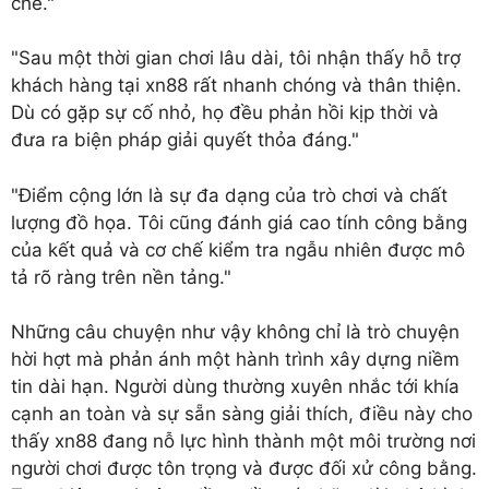
chẽ."
"Sau một thời gian chơi lâu dài, tôi nhận thấy hỗ trợ
khách hàng tại xn88 rất nhanh chóng và thân thiện.
Dù có gặp sự cố nhỏ, họ đều phản hồi kịp thời và
đưa ra biện pháp giải quyết thỏa đáng."
"Điểm cộng lớn là sự đa dạng của trò chơi và chất
lượng đồ họa. Tôi cũng đánh giá cao tính công bằng
của kết quả và cơ chế kiểm tra ngẫu nhiên được mô
tả rõ ràng trên nền tảng."
Những câu chuyện như vậy không chỉ là trò chuyện
hời hợt mà phản ánh một hành trình xây dựng niềm
tin dài hạn. Người dùng thường xuyên nhắc tới khía
cạnh an toàn và sự sẵn sàng giải thích, điều này cho
thấy xn88 đang nỗ lực hình thành một môi trường nơi
người chơi được tôn trọng và được đối xử công bằng.