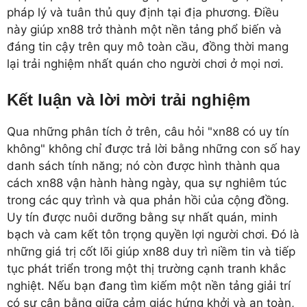
pháp lý và tuân thủ quy định tại địa phương. Điều
này giúp xn88 trở thành một nền tảng phổ biến và
đáng tin cậy trên quy mô toàn cầu, đồng thời mang
lại trải nghiệm nhất quán cho người chơi ở mọi nơi.
Kết luận và lời mời trải nghiệm
Qua những phân tích ở trên, câu hỏi "xn88 có uy tín
không" không chỉ được trả lời bằng những con số hay
danh sách tính năng; nó còn được hình thành qua
cách xn88 vận hành hàng ngày, qua sự nghiêm túc
trong các quy trình và qua phản hồi của cộng đồng.
Uy tín được nuôi dưỡng bằng sự nhất quán, minh
bạch và cam kết tôn trọng quyền lợi người chơi. Đó là
những giá trị cốt lõi giúp xn88 duy trì niềm tin và tiếp
tục phát triển trong một thị trường cạnh tranh khắc
nghiệt. Nếu bạn đang tìm kiếm một nền tảng giải trí
có sự cân bằng giữa cảm giác hứng khởi và an toàn,