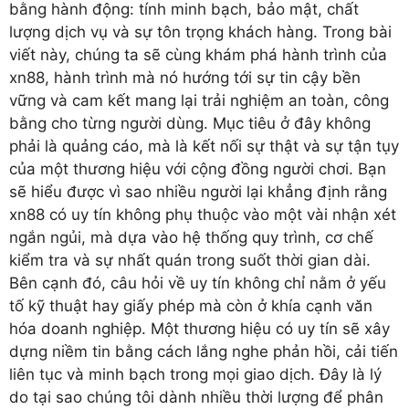
bằng hành động: tính minh bạch, bảo mật, chất
lượng dịch vụ và sự tôn trọng khách hàng. Trong bài
viết này, chúng ta sẽ cùng khám phá hành trình của
xn88, hành trình mà nó hướng tới sự tin cậy bền
vững và cam kết mang lại trải nghiệm an toàn, công
bằng cho từng người dùng. Mục tiêu ở đây không
phải là quảng cáo, mà là kết nối sự thật và sự tận tụy
của một thương hiệu với cộng đồng người chơi. Bạn
sẽ hiểu được vì sao nhiều người lại khẳng định rằng
xn88 có uy tín không phụ thuộc vào một vài nhận xét
ngắn ngủi, mà dựa vào hệ thống quy trình, cơ chế
kiểm tra và sự nhất quán trong suốt thời gian dài.
Bên cạnh đó, câu hỏi về uy tín không chỉ nằm ở yếu
tố kỹ thuật hay giấy phép mà còn ở khía cạnh văn
hóa doanh nghiệp. Một thương hiệu có uy tín sẽ xây
dựng niềm tin bằng cách lắng nghe phản hồi, cải tiến
liên tục và minh bạch trong mọi giao dịch. Đây là lý
do tại sao chúng tôi dành nhiều thời lượng để phân